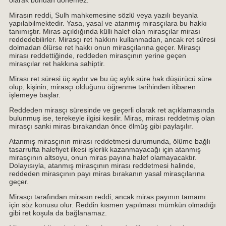
Mirasın reddi, Sulh mahkemesine sözlü veya yazılı beyanla
yapılabilmektedir. Yasa, yasal ve atanmış mirasçılara bu hakkı
tanımıştır. Miras açıldığında külli halef olan mirasçılar mirası
reddedebilirler. Mirasçı ret hakkını kullanmadan, ancak ret süresi
dolmadan ölürse ret hakkı onun mirasçılarına geçer. Mirasçı
mirası reddettiğinde, reddeden mirasçının yerine geçen
mirasçılar ret hakkına sahiptir.
Mirası ret süresi üç aydır ve bu üç aylık süre hak düşürücü süre
olup, kişinin, mirasçı olduğunu öğrenme tarihinden itibaren
işlemeye başlar.
Reddeden mirasçı süresinde ve geçerli olarak ret açıklamasında
bulunmuş ise, terekeyle ilgisi kesilir. Miras, mirası reddetmiş olan
mirasçı sanki miras bırakandan önce ölmüş gibi paylaşılır.
Atanmış mirasçının mirası reddetmesi durumunda, ölüme bağlı
tasarrufta halefiyet ilkesi işlerlik kazanmayacağı için atanmış
mirasçının altsoyu, onun miras payına halef olamayacaktır.
Dolayısıyla, atanmış mirasçının mirası reddetmesi halinde,
reddeden mirasçının payı miras bırakanın yasal mirasçılarına
geçer.
Mirasçı tarafından mirasın reddi, ancak miras payının tamamı
için söz konusu olur. Reddin kısmen yapılması mümkün olmadığı
gibi ret koşula da bağlanamaz.