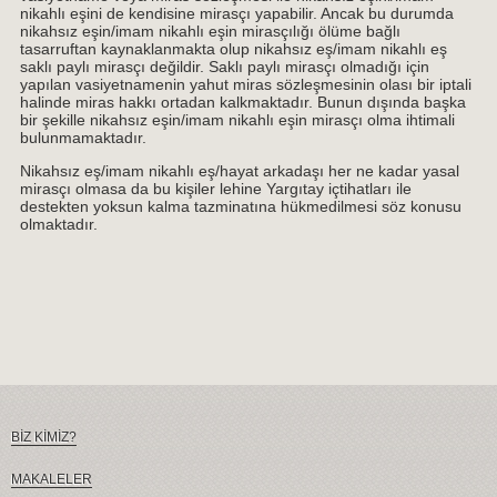
nikahlı eşini de kendisine mirasçı yapabilir. Ancak bu durumda
nikahsız eşin/imam nikahlı eşin mirasçılığı ölüme bağlı
tasarruftan kaynaklanmakta olup nikahsız eş/imam nikahlı eş
saklı paylı mirasçı değildir. Saklı paylı mirasçı olmadığı için
yapılan vasiyetnamenin yahut miras sözleşmesinin olası bir iptali
halinde miras hakkı ortadan kalkmaktadır. Bunun dışında başka
bir şekille nikahsız eşin/imam nikahlı eşin mirasçı olma ihtimali
bulunmamaktadır.
Nikahsız eş/imam nikahlı eş/hayat arkadaşı her ne kadar yasal
mirasçı olmasa da bu kişiler lehine Yargıtay içtihatları ile
destekten yoksun kalma tazminatına hükmedilmesi söz konusu
olmaktadır.
BİZ KİMİZ?
MAKALELER