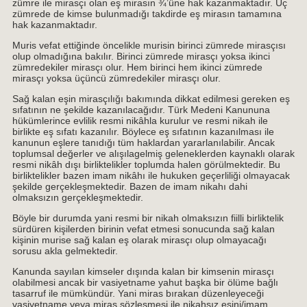
zümre ile mirasçı olan eş mirasın ¾’üne hak kazanmaktadır. Üç
zümrede de kimse bulunmadığı takdirde eş mirasın tamamına
hak kazanmaktadır.
Muris vefat ettiğinde öncelikle murisin birinci zümrede mirasçısı
olup olmadığına bakılır. Birinci zümrede mirasçı yoksa ikinci
zümredekiler mirasçı olur. Hem birinci hem ikinci zümrede
mirasçı yoksa üçüncü zümredekiler mirasçı olur.
Sağ kalan eşin mirasçılığı bakımında dikkat edilmesi gereken eş
sıfatının ne şekilde kazanılacağıdır. Türk Medeni Kanununa
hükümlerince evlilik resmi nikâhla kurulur ve resmi nikah ile
birlikte eş sıfatı kazanılır. Böylece eş sıfatının kazanılması ile
kanunun eşlere tanıdığı tüm haklardan yararlanılabilir. Ancak
toplumsal değerler ve alışılagelmiş geleneklerden kaynaklı olarak
resmi nikâh dışı birliktelikler toplumda halen görülmektedir. Bu
birliktelikler bazen imam nikâhı ile hukuken geçerliliği olmayacak
şekilde gerçekleşmektedir. Bazen de imam nikahı dahi
olmaksızın gerçekleşmektedir.
Böyle bir durumda yani resmi bir nikah olmaksızın fiilli birliktelik
sürdüren kişilerden birinin vefat etmesi sonucunda sağ kalan
kişinin murise sağ kalan eş olarak mirasçı olup olmayacağı
sorusu akla gelmektedir.
Kanunda sayılan kimseler dışında kalan bir kimsenin mirasçı
olabilmesi ancak bir vasiyetname yahut başka bir ölüme bağlı
tasarruf ile mümkündür. Yani miras bırakan düzenleyeceği
vasiyetname veya miras sözleşmesi ile nikahsız eşini/imam