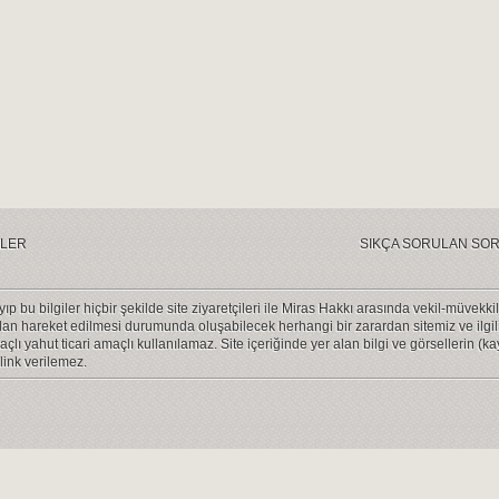
LER
SIKÇA SORULAN SO
ayıp bu bilgiler hiçbir şekilde site ziyaretçileri ile Miras Hakkı arasında vekil-müve
dan hareket edilmesi durumunda oluşabilecek herhangi bir zarardan sitemiz ve ilgilil
açlı yahut ticari amaçlı kullanılamaz. Site içeriğinde yer alan bilgi ve görsellerin (k
link verilemez.